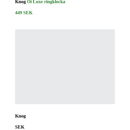
Knog
Oi L
uxe ringklocka
449 SEK
Knog
SEK