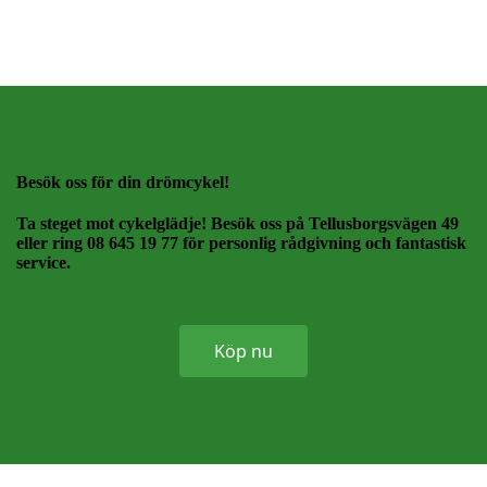
Besök oss för din drömcykel!
Ta steget mot cykelglädje! Besök oss på Tellusborgsvägen 49
eller ring 08 645 19 77 för personlig rådgivning och fantastisk
service.
Köp nu