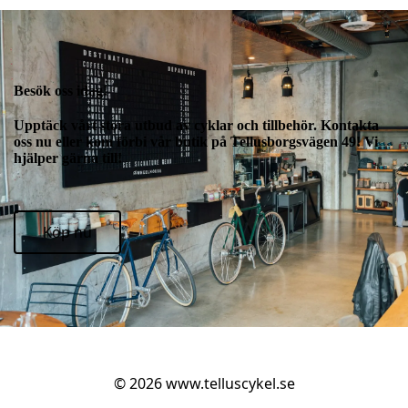
Besök oss idag!
Upptäck vårt stora utbud av cyklar och tillbehör. Kontakta
oss nu eller kom förbi vår butik på Tellusborgsvägen 49! Vi
hjälper gärna till!
Köp nu
© 2026
www.telluscykel.se