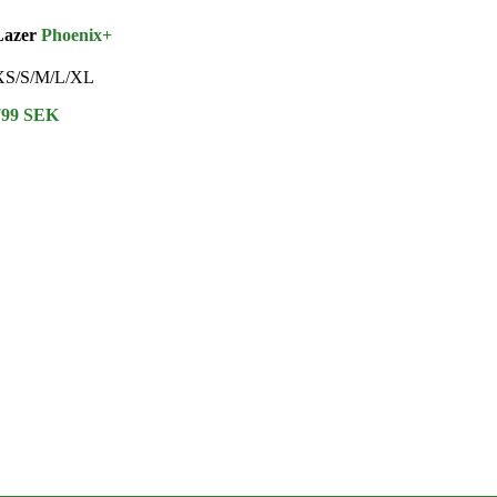
Lazer
Phoenix+
XS/S/M/L/XL
799 SEK