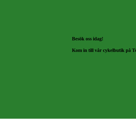
Besök oss idag!
Kom in till vår cykelbutik på T