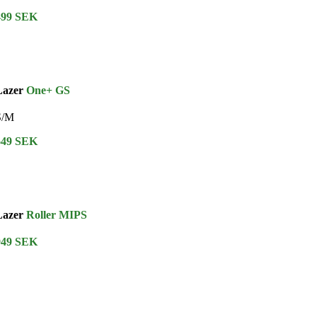
499 SEK
Lazer
One+ GS
S/M
649 SEK
Lazer
Roller MIPS
949 SEK