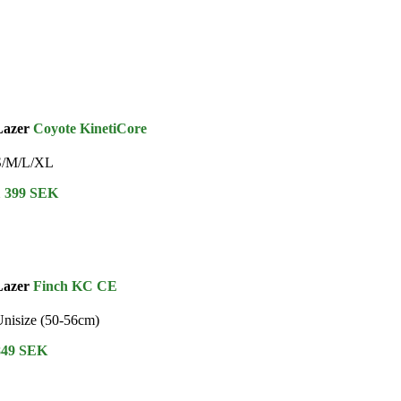
Lazer
Coyote KinetiCore
S/M/L/XL
1 399 SEK
Lazer
Finch KC CE
nisize (50-56cm)
849 SEK