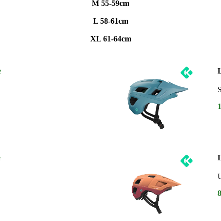
M 55-59cm
L 58-61cm
XL 61-64cm
e
e
U