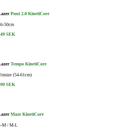
Lazer
Pnut 2.0 KinetiCore
46-50cm
649 SEK
Lazer
Tempo KinetiCore
nisize (54-61cm)
699 SEK
Lazer
Maze KinetiCore
S-M / M-L