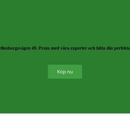
ellusborgsvägen 49. Prata med våra experter och hitta din perfekta 
Köp nu