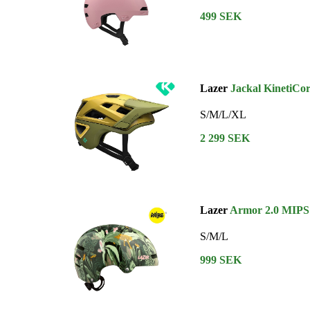
499 SEK
Lazer
Jackal KinetiCo
S/M/L/XL
2 299 SEK
Lazer
Armor 2.0 MIPS
S/M/L
999 SEK