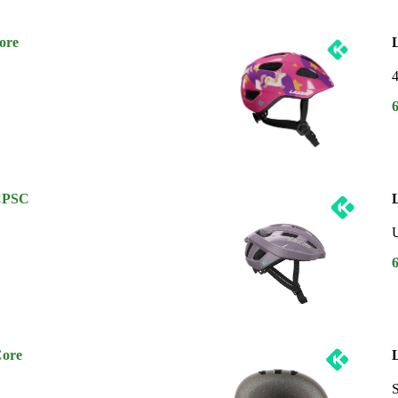
ore
CPSC
U
Core